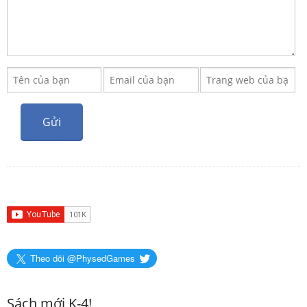
Theo dõi @PhysedGames
Sách mới K-4!