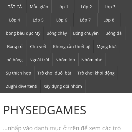
TẤT CẢ
Mẫu giáo
Lớp 1
Lớp 2
Lớp 3
Lớp 4
Lớp 5
Lớp 6
Lớp 7
Lớp 8
bóng bầu dục Mỹ
Bóng chày
Bóng chuyền
Bóng đá
Bóng rổ
Chữ viết
Không cần thiết bị!
Mạng lưới
né bóng
Ngoài trời
Nhóm lớn
Nhóm nhỏ
Sự thích hợp
Trò chơi đuổi bắt
Trò chơi khởi động
Zughi divertenti
Xây dựng đội nhóm
PHYSEDGAMES
…nhấp vào danh mục ở trên để xem các trò