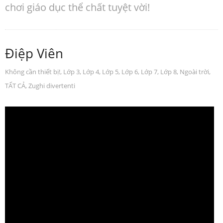
chơi giáo dục thể chất tuyệt vời!
Điệp Viên
Không cần thiết bị!
,
Lớp 3
,
Lớp 4
,
Lớp 5
,
Lớp 6
,
Lớp 7
,
Lớp 8
,
Ngoài trời
,
TẤT CẢ
,
Zughi divertenti