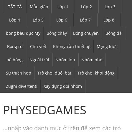
TẤT CẢ
Mẫu giáo
Lớp 1
Lớp 2
Lớp 3
Lớp 4
Lớp 5
Lớp 6
Lớp 7
Lớp 8
bóng bầu dục Mỹ
Bóng chày
Bóng chuyền
Bóng đá
Bóng rổ
Chữ viết
Không cần thiết bị!
Mạng lưới
né bóng
Ngoài trời
Nhóm lớn
Nhóm nhỏ
Sự thích hợp
Trò chơi đuổi bắt
Trò chơi khởi động
Zughi divertenti
Xây dựng đội nhóm
PHYSEDGAMES
…nhấp vào danh mục ở trên để xem các trò