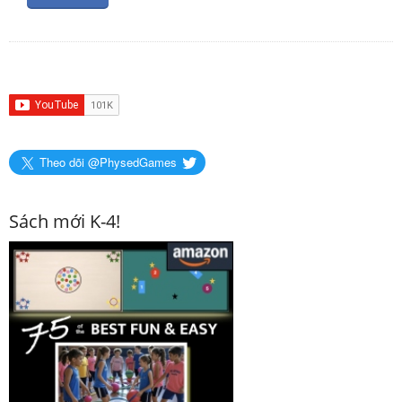
Theo dõi @PhysedGames
Sách mới K-4!