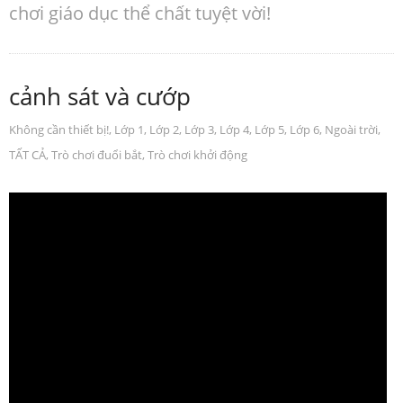
chơi giáo dục thể chất tuyệt vời!
cảnh sát và cướp
Không cần thiết bị!
,
Lớp 1
,
Lớp 2
,
Lớp 3
,
Lớp 4
,
Lớp 5
,
Lớp 6
,
Ngoài trời
,
TẤT CẢ
,
Trò chơi đuổi bắt
,
Trò chơi khởi động