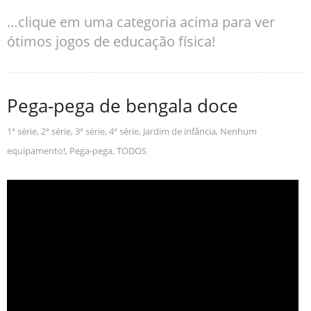
…clique em uma categoria acima para ver
ótimos jogos de educação física!
Pega-pega de bengala doce
1ª série
,
2ª série
,
3ª série
,
4ª série
,
Jardim de infância
,
Nenhum
equipamento!
,
Pega-pega
,
TODOS