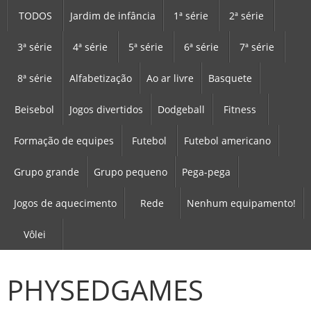
TODOS
Jardim de infância
1ª série
2ª série
3ª série
4ª série
5ª série
6ª série
7ª série
8ª série
Alfabetização
Ao ar livre
Basquete
Beisebol
Jogos divertidos
Dodgeball
Fitness
Formação de equipes
Futebol
Futebol americano
Grupo grande
Grupo pequeno
Pega-pega
Jogos de aquecimento
Rede
Nenhum equipamento!
Vôlei
PHYSEDGAMES