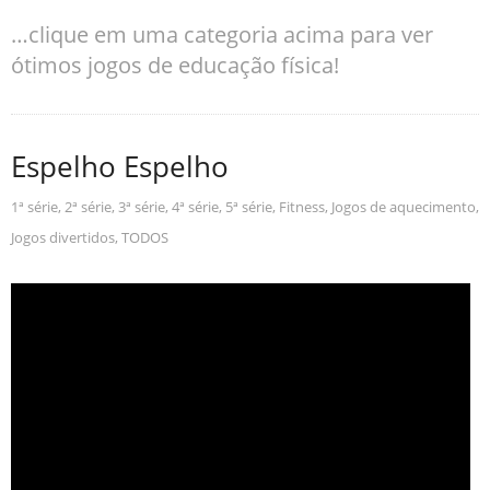
…clique em uma categoria acima para ver
ótimos jogos de educação física!
Espelho Espelho
1ª série
,
2ª série
,
3ª série
,
4ª série
,
5ª série
,
Fitness
,
Jogos de aquecimento
,
Jogos divertidos
,
TODOS