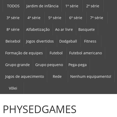
TODOS
Jardim de infância
1ª série
2ª série
3ª série
4ª série
5ª série
6ª série
7ª série
8ª série
Alfabetização
Ao ar livre
Basquete
Beisebol
Jogos divertidos
Dodgeball
Fitness
Formação de equipes
Futebol
Futebol americano
Grupo grande
Grupo pequeno
Pega-pega
Jogos de aquecimento
Rede
Nenhum equipamento!
Vôlei
PHYSEDGAMES