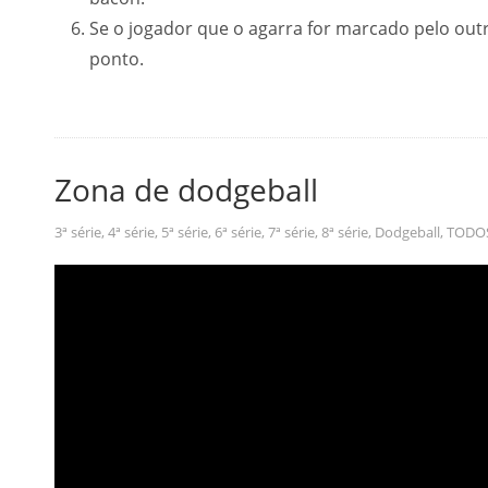
Se o jogador que o agarra for marcado pelo out
ponto.
Zona de dodgeball
3ª série
,
4ª série
,
5ª série
,
6ª série
,
7ª série
,
8ª série
,
Dodgeball
,
TODO