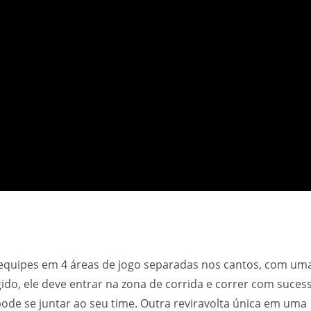
 equipes em 4 áreas de jogo separadas nos cantos, com um
do, ele deve entrar na zona de corrida e correr com suces
pode se juntar ao seu time. Outra reviravolta única em uma