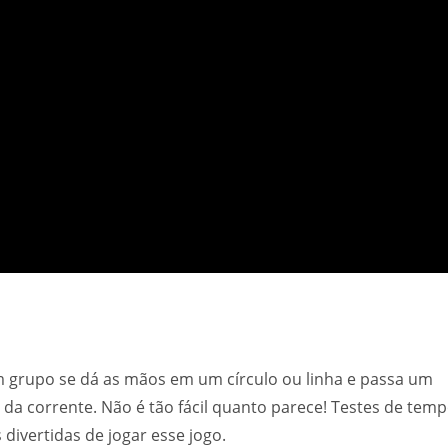
 grupo se dá as mãos em um círculo ou linha e passa um
da corrente. Não é tão fácil quanto parece! Testes de temp
ivertidas de jogar esse jogo.