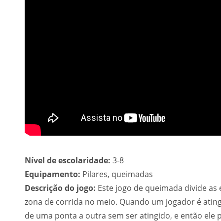
Nível de escolaridade:
3-8
Equipamento:
Pilares, queimadas
Descrição do jogo:
Este jogo de queimada divide as
zona de corrida no meio. Quando um jogador é atingi
de uma ponta a outra sem ser atingido, e então ele 