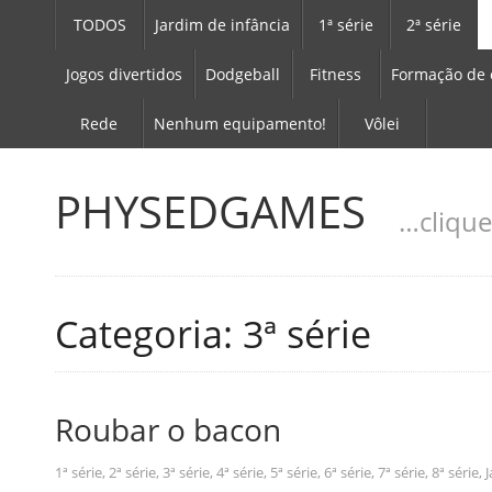
TODOS
Jardim de infância
1ª série
2ª série
Jogos divertidos
Dodgeball
Fitness
Formação de 
Rede
Nenhum equipamento!
Vôlei
PHYSEDGAMES
…clique
Categoria: 3ª série
Roubar o bacon
1ª série
,
2ª série
,
3ª série
,
4ª série
,
5ª série
,
6ª série
,
7ª série
,
8ª série
,
J