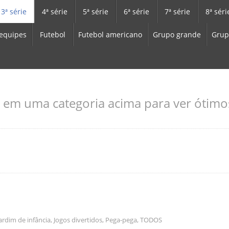
3ª série
4ª série
5ª série
6ª série
7ª série
8ª séri
equipes
Futebol
Futebol americano
Grupo grande
Grup
 em uma categoria acima para ver ótimos
ardim de infância
,
Jogos divertidos
,
Pega-pega
,
TODOS