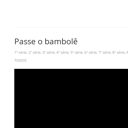
Passe o bambolê
1ª série
,
2ª série
,
3ª série
,
4ª série
,
5ª série
,
6ª série
,
7ª série
,
8ª série
,
A
TODOS