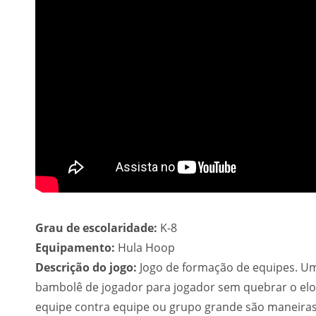
Grau de escolaridade:
K-8
Equipamento:
Hula Hoop
Descrição do jogo:
Jogo de formação de equipes. Um
bambolê de jogador para jogador sem quebrar o elo 
equipe contra equipe ou grupo grande são maneiras d