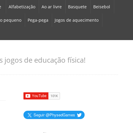
e
Alfabetização
Ao ar livre
Basquete
Beisebol
o pequeno
Pega-pega
Jogos de aquecimento
 jogos de educação física!
Seguir @PhysedGames