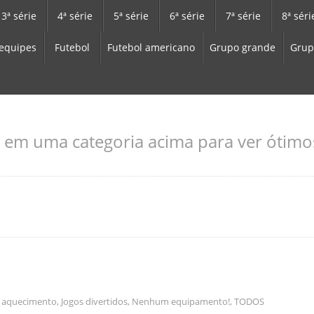
3ª série
4ª série
5ª série
6ª série
7ª série
8ª séri
equipes
Futebol
Futebol americano
Grupo grande
Grup
 em uma categoria acima para ver ótimos
e aquecimento
,
Jogos divertidos
,
Nenhum equipamento!
,
TODOS