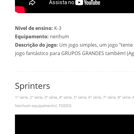
Nível de ensino:
K-3
Equipamento:
nenhum
Descrição do jogo:
Um jogo simples, um jogo “tente n
jogo fantástico para GRUPOS GRANDES também! (Agra
Sprinters
1ª série
,
2ª série
,
3ª série
,
4ª série
,
5ª série
,
6ª série
,
7ª série
,
8ª série
,
A
Nenhum equipamento!
,
TODOS