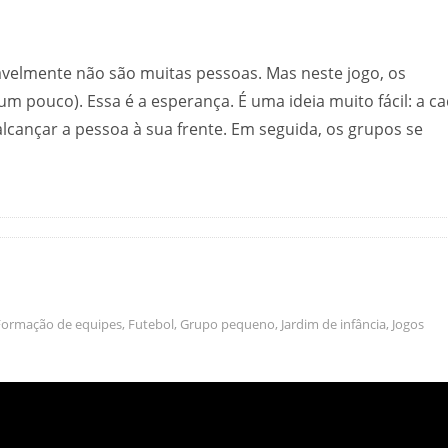
velmente não são muitas pessoas. Mas neste jogo, os
 pouco). Essa é a esperança. É uma ideia muito fácil: a c
lcançar a pessoa à sua frente. Em seguida, os grupos se
Formação de equipes
,
Futebol
,
Grupo pequeno
,
Jardim de infância
,
Jogos