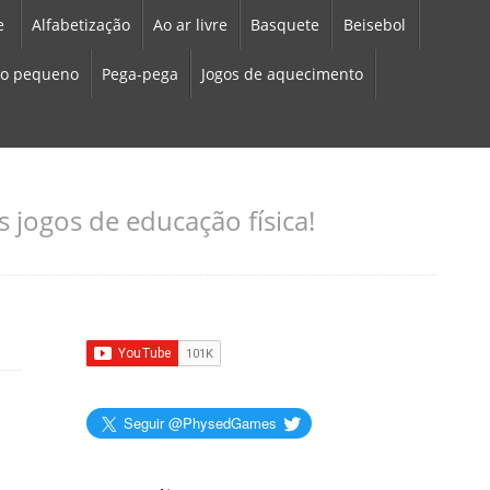
e
Alfabetização
Ao ar livre
Basquete
Beisebol
o pequeno
Pega-pega
Jogos de aquecimento
 jogos de educação física!
Seguir @PhysedGames