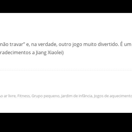
ão travar” e, na verdade, outro jogo muito divertido. É um
decimentos a Jiang Xiaolei)
o ar livre
,
Fitness
,
Grupo pequeno
,
Jardim de infância
,
Jogos de aqueciment