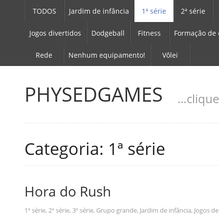
TODOS
Jardim de infância
1ª série
2ª série
Jogos divertidos
Dodgeball
Fitness
Formação de 
Rede
Nenhum equipamento!
Vôlei
PHYSEDGAMES
…clique
Categoria: 1ª série
Hora do Rush
1ª série
,
2ª série
,
3ª série
,
Grupo grande
,
Jardim de infância
,
Jogos d