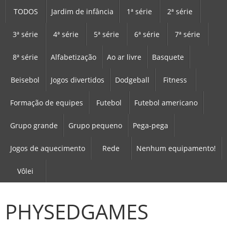
TODOS
Jardim de infância
1ª série
2ª série
3ª série
4ª série
5ª série
6ª série
7ª série
8ª série
Alfabetização
Ao ar livre
Basquete
Beisebol
Jogos divertidos
Dodgeball
Fitness
Formação de equipes
Futebol
Futebol americano
Grupo grande
Grupo pequeno
Pega-pega
Jogos de aquecimento
Rede
Nenhum equipamento!
Vôlei
PHYSEDGAMES