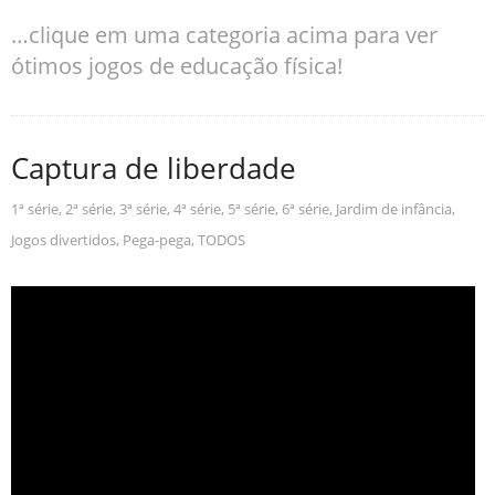
…clique em uma categoria acima para ver
ótimos jogos de educação física!
Captura de liberdade
1ª série
,
2ª série
,
3ª série
,
4ª série
,
5ª série
,
6ª série
,
Jardim de infância
,
Jogos divertidos
,
Pega-pega
,
TODOS