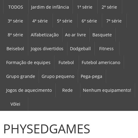
TODOS
Jardim de infância
1ª série
2ª série
3ª série
4ª série
5ª série
6ª série
7ª série
8ª série
Alfabetização
Ao ar livre
Basquete
Beisebol
Jogos divertidos
Dodgeball
Fitness
Formação de equipes
Futebol
Futebol americano
Grupo grande
Grupo pequeno
Pega-pega
Jogos de aquecimento
Rede
Nenhum equipamento!
Vôlei
PHYSEDGAMES