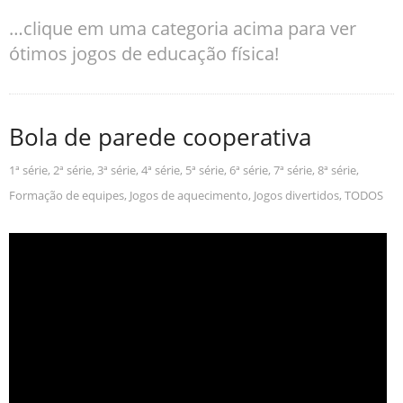
…clique em uma categoria acima para ver
ótimos jogos de educação física!
Bola de parede cooperativa
1ª série
,
2ª série
,
3ª série
,
4ª série
,
5ª série
,
6ª série
,
7ª série
,
8ª série
,
Formação de equipes
,
Jogos de aquecimento
,
Jogos divertidos
,
TODOS