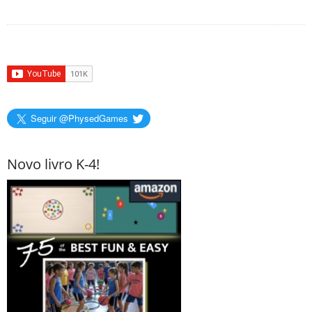
Seguir @PhysedGames
Novo livro K-4!