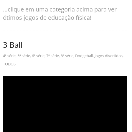
…clique em uma categoria acima para ver
ótimos jogos de educação física!
3 Ball
4ª série
,
5ª série
,
6ª série
,
7ª série
,
8ª série
,
Dodgeball
,
Jogos divertidos
,
TODOS