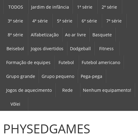
TODOS
Jardim de infância
1ª série
2ª série
3ª série
4ª série
5ª série
6ª série
7ª série
8ª série
Alfabetização
Ao ar livre
Basquete
Beisebol
Jogos divertidos
Dodgeball
Fitness
Formação de equipes
Futebol
Futebol americano
Grupo grande
Grupo pequeno
Pega-pega
Jogos de aquecimento
Rede
Nenhum equipamento!
Vôlei
PHYSEDGAMES