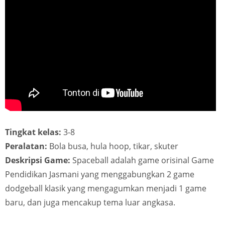
Tingkat kelas:
3-8
Peralatan:
Bola busa, hula hoop, tikar, skuter
Deskripsi Game:
Spaceball adalah game orisinal Game
Pendidikan Jasmani yang menggabungkan 2 game
dodgeball klasik yang mengagumkan menjadi 1 game
baru, dan juga mencakup tema luar angkasa.