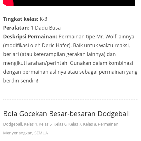
Tingkat kelas:
K-3
Peralatan:
1 Dadu Busa
Deskripsi Permainan:
Permainan tipe Mr. Wolf lainnya
(modifikasi oleh Deric Hafer). Baik untuk waktu reaksi,
berlari (atau keterampilan gerakan lainnya) dan
mengikuti arahan/perintah. Gunakan dalam kombinasi
dengan permainan aslinya atau sebagai permainan yang
berdiri sendiri!
Bola Gocekan Besar-besaran Dodgeball
Dodgeball
,
Kelas 4
,
Kelas 5
,
Kelas 6
,
Kelas 7
,
Kelas 8
,
Permainan
Menyenangkan
,
SEMUA