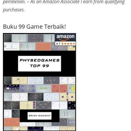
pembelian. – As an Amazon Associate I earn from qualifying
purchases.
Buku 99 Game Terbaik!