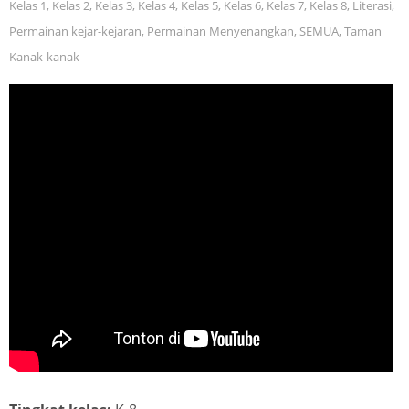
Kelas 1
,
Kelas 2
,
Kelas 3
,
Kelas 4
,
Kelas 5
,
Kelas 6
,
Kelas 7
,
Kelas 8
,
Literasi
,
Permainan kejar-kejaran
,
Permainan Menyenangkan
,
SEMUA
,
Taman
Kanak-kanak