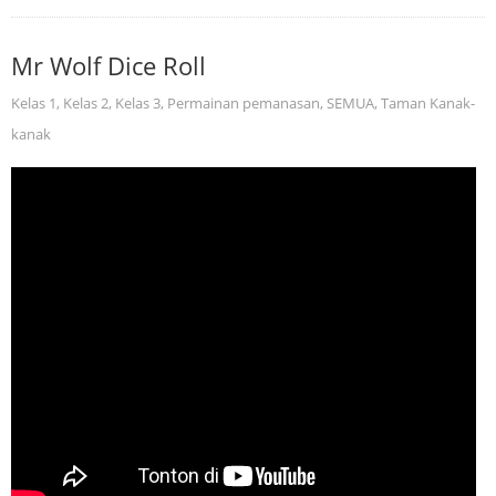
Mr Wolf Dice Roll
Kelas 1
,
Kelas 2
,
Kelas 3
,
Permainan pemanasan
,
SEMUA
,
Taman Kanak-
kanak