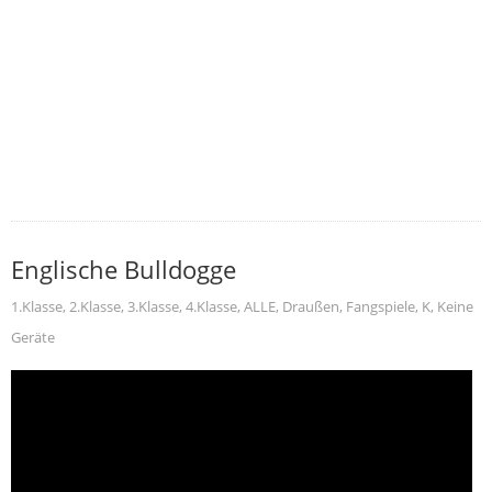
Englische Bulldogge
1.Klasse
,
2.Klasse
,
3.Klasse
,
4.Klasse
,
ALLE
,
Draußen
,
Fangspiele
,
K
,
Keine
Geräte