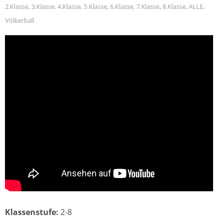
2.Klasse
,
3.Klasse
,
4.Klasse
,
5.Klasse
,
6.Klasse
,
7.Klasse
,
8.Klasse
,
ALLE
,
Völkerball
Klassenstufe:
2-8