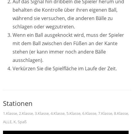
Auf das Signal hin dribbeln die Spieler herum und
behalten die Kontrolle über ihren eigenen Ball,
während sie versuchen, die anderen Bälle zu
schlagen oder wegzutreten.
Wenn ein Ball ausgeknockt wird, muss der Spieler
mit dem Ball zwischen den Füßen an der Kante
stehen (er kann immer noch andere Bälle
ausschlagen).
Verkürzen Sie die Spielfläche im Laufe der Zeit.
Stationen
1.Klasse
,
2.Klasse
,
3.Klasse
,
4.Klasse
,
5.Klasse
,
6.Klasse
,
7.Klasse
,
8.Klasse
,
ALLE
,
K
,
Spaß