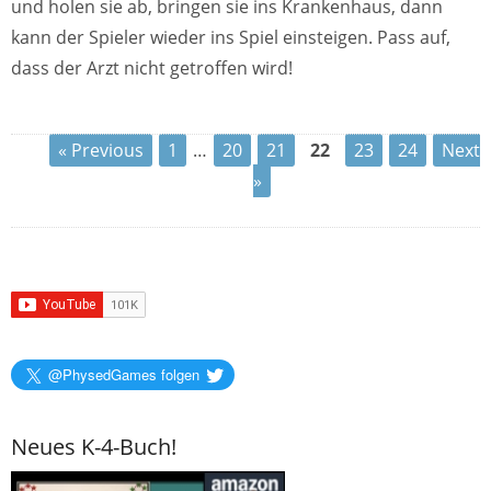
und holen sie ab, bringen sie ins Krankenhaus, dann
kann der Spieler wieder ins Spiel einsteigen. Pass auf,
dass der Arzt nicht getroffen wird!
« Previous
1
…
20
21
22
23
24
Next
»
@PhysedGames folgen
Neues K-4-Buch!