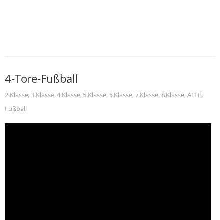
4-Tore-Fußball
2.Klasse
,
3.Klasse
,
4.Klasse
,
5.Klasse
,
6.Klasse
,
7.Klasse
,
8.Klasse
,
ALLE
,
Fußball