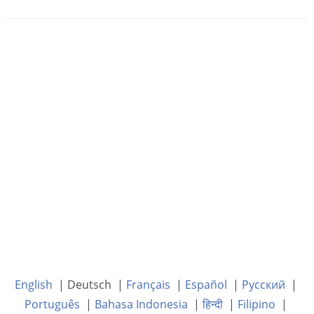
English
| Deutsch |
Français
|
Español
|
Русский
|
Português
|
Bahasa Indonesia
|
हिन्दी
|
Filipino
|