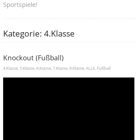
Sportspiele!
Kategorie: 4.Klasse
Knockout (Fußball)
4.Klasse
,
5.Klasse
,
6.Klasse
,
7.Klasse
,
8.Klasse
,
ALLE
,
Fußball