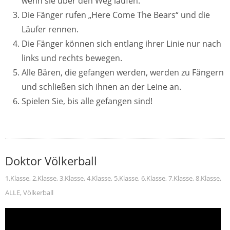
wenn sie über den Weg laufen.
Die Fänger rufen „Here Come The Bears“ und die
Läufer rennen.
Die Fänger können sich entlang ihrer Linie nur nach
links und rechts bewegen.
Alle Bären, die gefangen werden, werden zu Fängern
und schließen sich ihnen an der Leine an.
Spielen Sie, bis alle gefangen sind!
Doktor Völkerball
1.Klasse
,
2.Klasse
,
3.Klasse
,
4.Klasse
,
5.Klasse
,
6.Klasse
,
7.Klasse
,
8.Klasse
,
ALLE
,
Völkerball