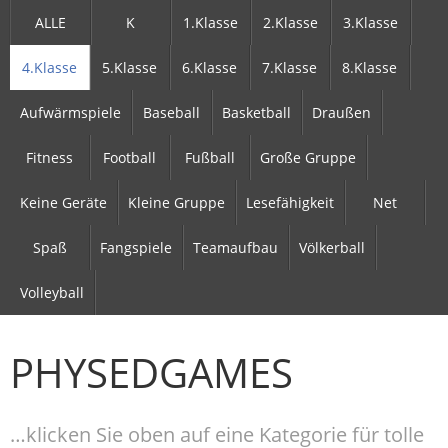
ALLE
K
1.Klasse
2.Klasse
3.Klasse
4.Klasse
5.Klasse
6.Klasse
7.Klasse
8.Klasse
Aufwärmspiele
Baseball
Basketball
Draußen
Fitness
Football
Fußball
Große Gruppe
Keine Geräte
Kleine Gruppe
Lesefähigkeit
Net
Spaß
Fangspiele
Teamaufbau
Völkerball
Volleyball
PHYSEDGAMES
…klicken Sie oben auf eine Kategorie für tolle