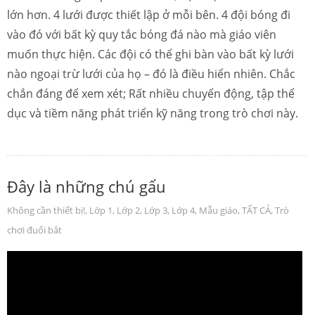
lớn hơn. 4 lưới được thiết lập ở mỗi bên. 4 đội bóng đi
vào đó với bất kỳ quy tắc bóng đá nào mà giáo viên
muốn thực hiện. Các đội có thể ghi bàn vào bất kỳ lưới
nào ngoại trừ lưới của họ – đó là điều hiển nhiên. Chắc
chắn đáng để xem xét; Rất nhiều chuyển động, tập thể
dục và tiềm năng phát triển kỹ năng trong trò chơi này.
Đây là những chú gấu
Không cần thiết bị!
,
Lớp 1
,
Lớp 2
,
Lớp 3
,
Lớp 4
,
Mẫu giáo
,
TẤT CẢ
,
Trò
chơi đuổi bắt