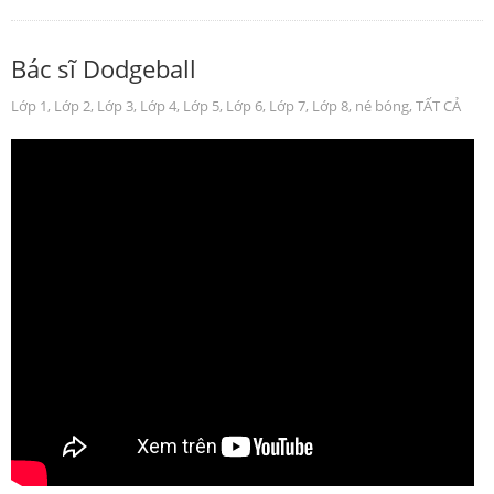
Bác sĩ Dodgeball
Lớp 1
,
Lớp 2
,
Lớp 3
,
Lớp 4
,
Lớp 5
,
Lớp 6
,
Lớp 7
,
Lớp 8
,
né bóng
,
TẤT CẢ