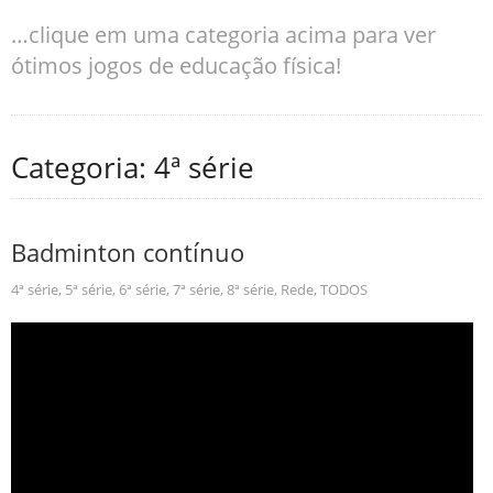
…clique em uma categoria acima para ver
ótimos jogos de educação física!
Categoria: 4ª série
Badminton contínuo
4ª série
,
5ª série
,
6ª série
,
7ª série
,
8ª série
,
Rede
,
TODOS