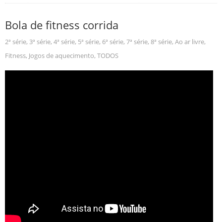
Bola de fitness corrida
2ª série
,
3ª série
,
4ª série
,
5ª série
,
6ª série
,
7ª série
,
8ª série
,
Ao ar livre
,
Fitness
,
Jogos de aquecimento
,
TODOS