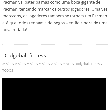
Pacman vai bater palmas como uma boca gigante de
Pacman, tentando marcar os outros jogadores. Uma vez
marcados, os jogadores também se tornam um Pacman
até que todos tenham sido pegos – então é hora de uma
nova rodada!
Dodgeball fitness
3ª série
,
4ª série
,
5ª série
,
6ª série
,
7ª série
,
8ª série
,
Dodgeball
,
Fitness
,
TODOS