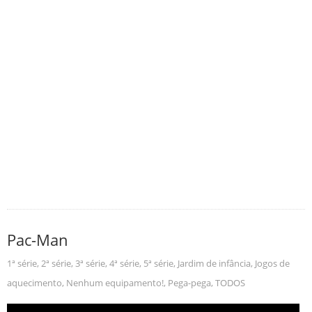
Pac-Man
1ª série
,
2ª série
,
3ª série
,
4ª série
,
5ª série
,
Jardim de infância
,
Jogos de
aquecimento
,
Nenhum equipamento!
,
Pega-pega
,
TODOS