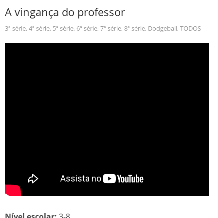
A vingança do professor
3ª série
,
4ª série
,
5ª série
,
6ª série
,
7ª série
,
8ª série
,
Dodgeball
,
TODOS
Nível escolar:
3-8