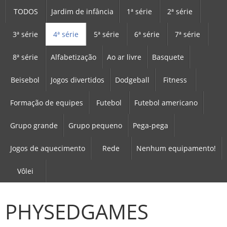
TODOS
Jardim de infância
1ª série
2ª série
3ª série
4ª série
5ª série
6ª série
7ª série
8ª série
Alfabetização
Ao ar livre
Basquete
Beisebol
Jogos divertidos
Dodgeball
Fitness
Formação de equipes
Futebol
Futebol americano
Grupo grande
Grupo pequeno
Pega-pega
Jogos de aquecimento
Rede
Nenhum equipamento!
Vôlei
PHYSEDGAMES