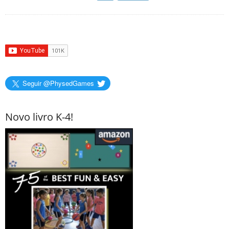
Seguir @PhysedGames
Novo livro K-4!