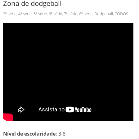
Zona de dodgeball
3ª série
,
4ª série
,
5ª série
,
6ª série
,
7ª série
,
8ª série
,
Dodgeball
,
TODOS
Nível de escolaridade:
3-8