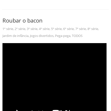
Roubar o bacon
1ª série
,
2ª série
,
3ª série
,
4ª série
,
5ª série
,
6ª série
,
7ª série
,
8ª série
,
Jardim de infância
,
Jogos divertidos
,
Pega-pega
,
TODOS