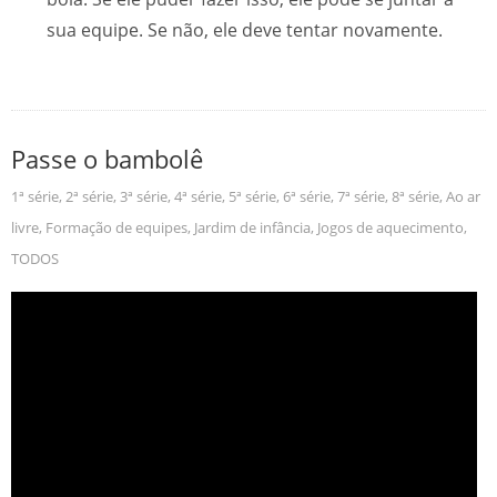
sua equipe. Se não, ele deve tentar novamente.
Passe o bambolê
1ª série
,
2ª série
,
3ª série
,
4ª série
,
5ª série
,
6ª série
,
7ª série
,
8ª série
,
Ao ar
livre
,
Formação de equipes
,
Jardim de infância
,
Jogos de aquecimento
,
TODOS