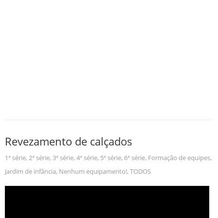
Revezamento de calçados
1ª série
,
2ª série
,
3ª série
,
4ª série
,
5ª série
,
6ª série
,
Formação de equipes
,
Jardim de infância
,
Nenhum equipamento!
,
TODOS