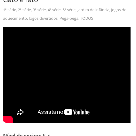
1ª série
,
2ª série
,
3ª série
,
4ª série
,
5ª série
,
Jardim de infância
,
Jogos de
aquecimento
,
Jogos divertidos
,
Pega-pega
,
TODOS
Nível de ensino:
K-5