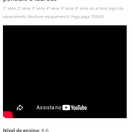
1ª série
,
2ª série
,
3ª série
,
4ª série
,
5ª série
,
6ª série
,
Ao ar livre
,
Jogos de
aquecimento
,
Nenhum equipamento!
,
Pega-pega
,
TODOS
Nível de ensino:
K-6