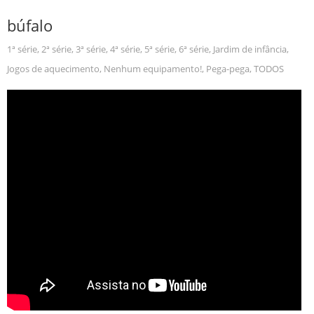
búfalo
1ª série
,
2ª série
,
3ª série
,
4ª série
,
5ª série
,
6ª série
,
Jardim de infância
,
Jogos de aquecimento
,
Nenhum equipamento!
,
Pega-pega
,
TODOS