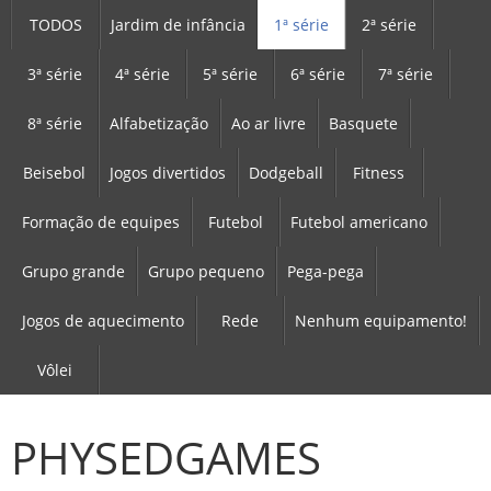
TODOS
Jardim de infância
1ª série
2ª série
3ª série
4ª série
5ª série
6ª série
7ª série
8ª série
Alfabetização
Ao ar livre
Basquete
Beisebol
Jogos divertidos
Dodgeball
Fitness
Formação de equipes
Futebol
Futebol americano
Grupo grande
Grupo pequeno
Pega-pega
Jogos de aquecimento
Rede
Nenhum equipamento!
Vôlei
PHYSEDGAMES