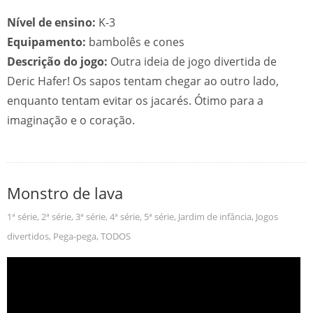
Nível de ensino:
K-3
Equipamento:
bambolês e cones
Descrição do jogo:
Outra ideia de jogo divertida de
Deric Hafer! Os sapos tentam chegar ao outro lado,
enquanto tentam evitar os jacarés. Ótimo para a
imaginação e o coração.
Monstro de lava
1ª série
,
2ª série
,
3ª série
,
4ª série
,
5ª série
,
Jardim de infância
,
Jogos
divertidos
,
Pega-pega
,
TODOS