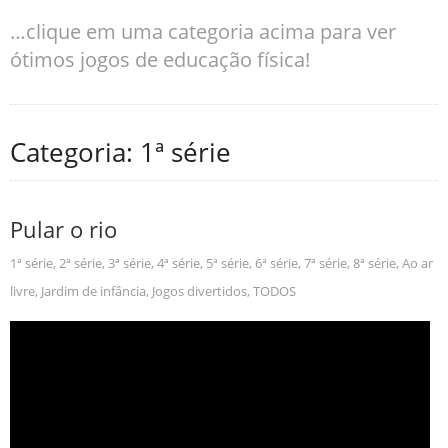
…clique em uma categoria acima para ver
ótimos jogos de educação física!
Categoria: 1ª série
Pular o rio
1ª série
,
2ª série
,
3ª série
,
4ª série
,
5ª série
,
6ª série
,
7ª série
,
8ª série
,
Ao ar
livre
,
Jardim de infância
,
Jogos divertidos
,
TODOS