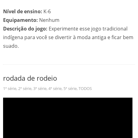
Nível de ensino:
K-6
Equipamento:
Nenhum
Descrição do jogo:
Experimente esse jogo tradicional
indígena para você se divertir à moda antiga e ficar bem
suado.
rodada de rodeio
1ª série
,
2ª série
,
3ª série
,
4ª série
,
5ª série
,
TODOS