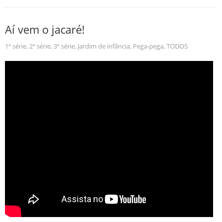
Aí vem o jacaré!
1ª série
,
2ª série
,
3ª série
,
Jardim de infância
,
Pega-pega
,
TODOS