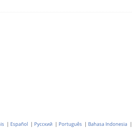
is
|
Español
|
Русский
|
Português
|
Bahasa Indonesia
| 