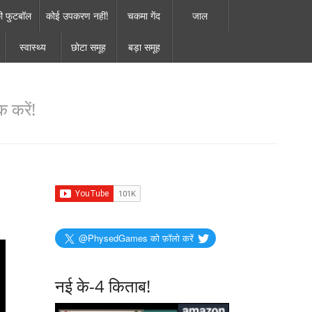
ी फुटबॉल
कोई उपकरण नहीं!
चकमा गेंद
जाल
स्वास्थ्य
छोटा समूह
बड़ा समूह
 करें!
@PhysedGames को फ़ॉलो करें
नई के-4 किताब!