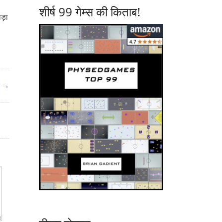
शीर्ष 99 गेम्स की किताब!
ड़ा
र →