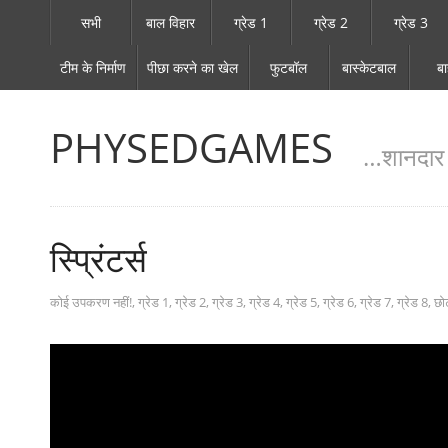
सभी
बाल विहार
ग्रेड 1
ग्रेड 2
ग्रेड 3
टीम के निर्माण
पीछा करने का खेल
फुटबॉल
बास्केटबाल
ब
PHYSEDGAMES
…शानदार श
स्प्रिंटर्स
कोई उपकरण नहीं!
,
ग्रेड 1
,
ग्रेड 2
,
ग्रेड 3
,
ग्रेड 4
,
ग्रेड 5
,
ग्रेड 6
,
ग्रेड 7
,
ग्रेड 8
,
छो