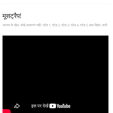
मूसट्रैप!
आनन्द के खेल
,
कोई उपकरण नहीं!
,
ग्रेड 1
,
ग्रेड 2
,
ग्रेड 3
,
ग्रेड 4
,
ग्रेड 5
,
बाल विहार
,
सभी