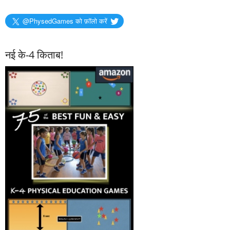
@PhysedGames को फ़ॉलो करें
नई के-4 किताब!