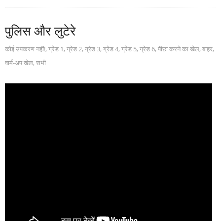
पुलिस और लुटेरे
कोई उपकरण नहीं!
,
ग्रेड 1
,
ग्रेड 2
,
ग्रेड 3
,
ग्रेड 4
,
ग्रेड 5
,
ग्रेड 6
,
पीछा करने का खेल
,
बाहर
,
वार्म-अप खेल
,
सभी