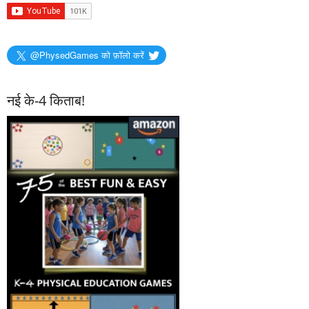
@PhysedGames को फ़ॉलो करें
नई के-4 किताब!