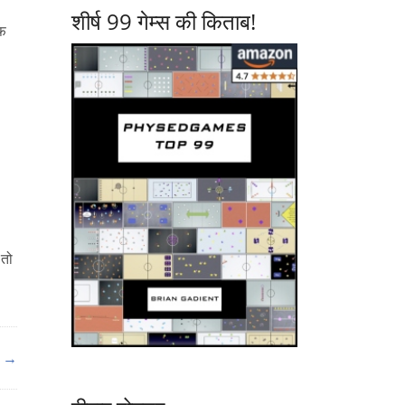
शीर्ष 99 गेम्स की किताब!
रफ
 तो
ैग →