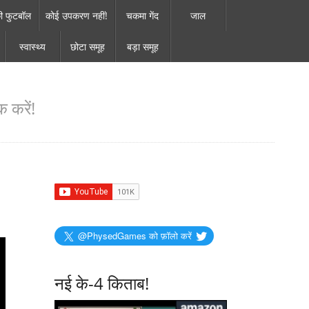
ी फुटबॉल
कोई उपकरण नहीं!
चकमा गेंद
जाल
स्वास्थ्य
छोटा समूह
बड़ा समूह
 करें!
@PhysedGames को फ़ॉलो करें
नई के-4 किताब!