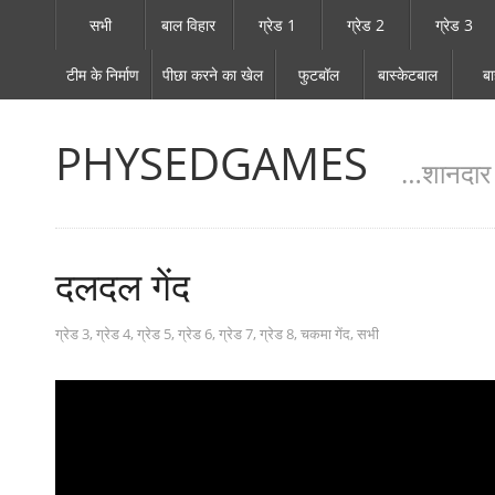
सभी
बाल विहार
ग्रेड 1
ग्रेड 2
ग्रेड 3
टीम के निर्माण
पीछा करने का खेल
फुटबॉल
बास्केटबाल
ब
PHYSEDGAMES
…शानदार श
दलदल गेंद
ग्रेड 3
,
ग्रेड 4
,
ग्रेड 5
,
ग्रेड 6
,
ग्रेड 7
,
ग्रेड 8
,
चकमा गेंद
,
सभी