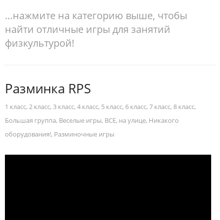
…нажмите на категорию выше, чтобы
найти отличные игры для занятий
физкультурой!
Разминка RPS
1 класс
,
2 класс
,
3 класс
,
4 класс
,
5 класс
,
6 класс
,
7 класс
,
8 класс
,
Большая группа
,
Веселые игры
,
ВСЕ
,
на улице
,
Никакого
оборудования!
,
Разминочные игры