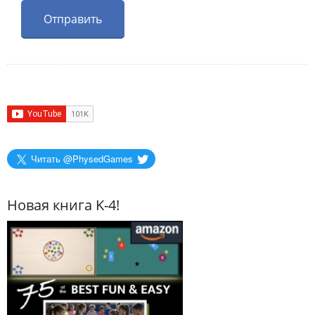
Читать @PhysedGames
Новая книга K-4!