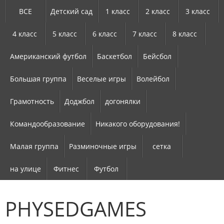
ВСЕ
Детский сад
1 класс
2 класс
3 класс
4 класс
5 класс
6 класс
7 класс
8 класс
Американский футбол
Баскетбол
Бейсбол
Большая группа
Веселые игры
Волейбол
Грамотность
Доджбол
догонялки
Командообразование
Никакого оборудования!
Малая группа
Разминочные игры
сетка
на улице
Фитнес
Футбол
PHYSEDGAMES