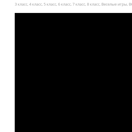
3 класс
,
4 класс
,
5 класс
,
6 класс
,
7 класс
,
8 класс
,
Веселые игры
,
В