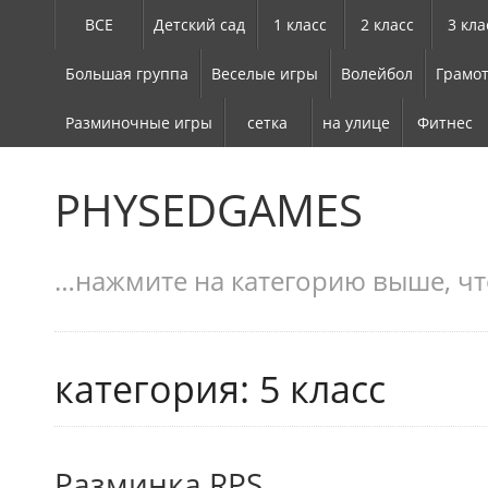
ВСЕ
Детский сад
1 класс
2 класс
3 кла
Большая группа
Веселые игры
Волейбол
Грамот
Разминочные игры
сетка
на улице
Фитнес
PHYSEDGAMES
…нажмите на категорию выше, чт
категория: 5 класс
Разминка RPS