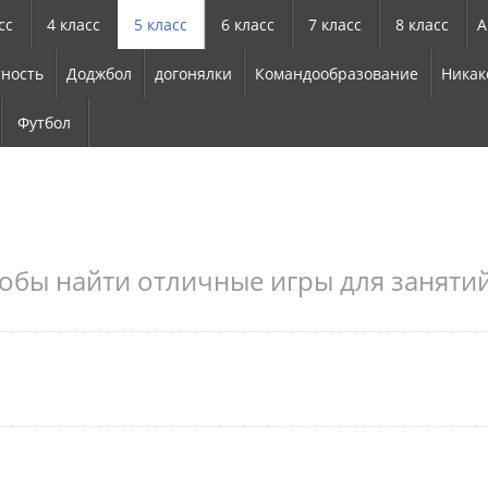
сс
4 класс
5 класс
6 класс
7 класс
8 класс
А
ность
Доджбол
догонялки
Командообразование
Никак
Футбол
обы найти отличные игры для занятий