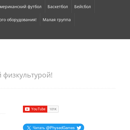
мериканский футбол
Баскетбол
Бейсбол
ого оборудования!
Малая группа
 физкультурой!
Читать @PhysedGames