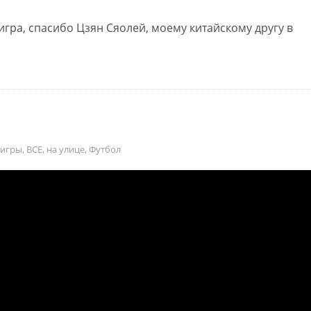
гра, спасибо Цзян Сяолей, моему китайскому другу в
 игры
,
ВСЕ
,
на улице
,
Футбол