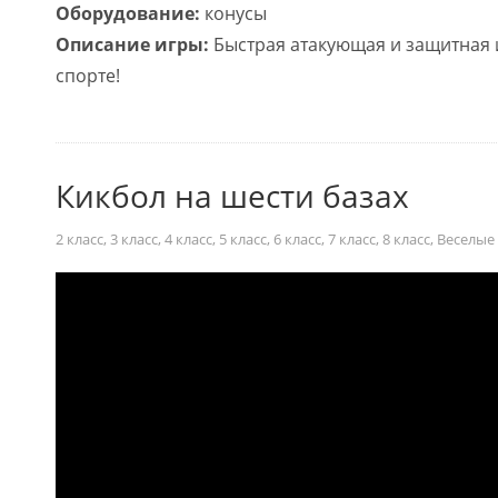
Оборудование:
конусы
Описание игры:
Быстрая атакующая и защитная и
спорте!
Кикбол на шести базах
2 класс
,
3 класс
,
4 класс
,
5 класс
,
6 класс
,
7 класс
,
8 класс
,
Веселые