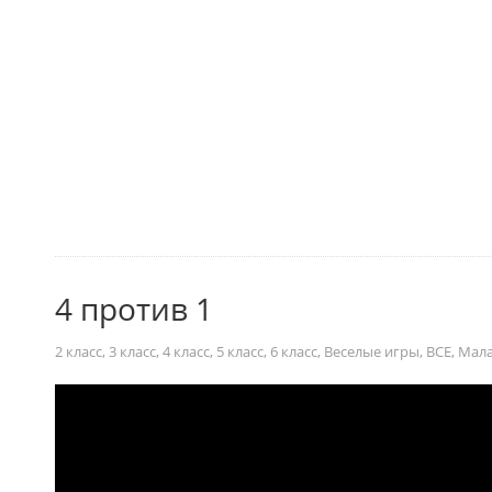
4 против 1
2 класс
,
3 класс
,
4 класс
,
5 класс
,
6 класс
,
Веселые игры
,
ВСЕ
,
Мала