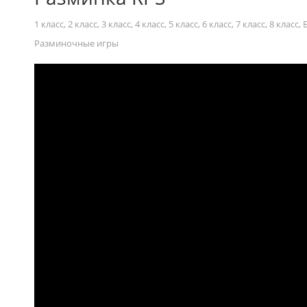
1 класс
,
2 класс
,
3 класс
,
4 класс
,
5 класс
,
6 класс
,
7 класс
,
8 класс
,
Разминочные игры