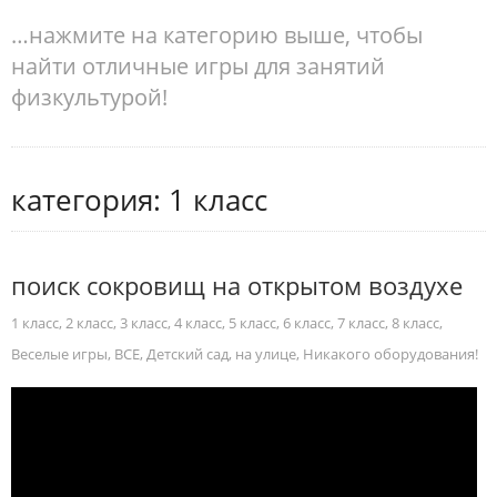
…нажмите на категорию выше, чтобы
найти отличные игры для занятий
физкультурой!
категория: 1 класс
поиск сокровищ на открытом воздухе
1 класс
,
2 класс
,
3 класс
,
4 класс
,
5 класс
,
6 класс
,
7 класс
,
8 класс
,
Веселые игры
,
ВСЕ
,
Детский сад
,
на улице
,
Никакого оборудования!