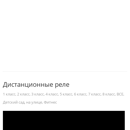
Дистанционные реле
1 класс
,
2 класс
,
3 класс
,
4 класс
,
5 класс
,
6 класс
,
7 класс
,
8 класс
,
ВСЕ
,
Детский сад
,
на улице
,
Фитнес