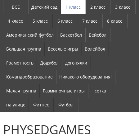
ВСЕ
Детский сад
1 класс
2 класс
3 класс
4 класс
5 класс
6 класс
7 класс
8 класс
Американский футбол
Баскетбол
Бейсбол
Большая группа
Веселые игры
Волейбол
Грамотность
Доджбол
догонялки
Командообразование
Никакого оборудования!
Малая группа
Разминочные игры
сетка
на улице
Фитнес
Футбол
PHYSEDGAMES