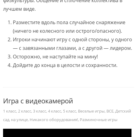
физкультуры. Общение и сплочение коллектива в
лучшем виде.
Разместите вдоль пола случайное снаряжение
(ничего не колесного или острого/опасного).
Игроки начинают игру с одной стороны, у одного
— с завязанными глазами, а с другой — лидером.
Осторожно, не наступайте на мину!
Дойдите до конца в целости и сохранности.
Игра с видеокамерой
1 класс
,
2 класс
,
3 класс
,
4 класс
,
5 класс
,
Веселые игры
,
ВСЕ
,
Детский
сад
,
на улице
,
Никакого оборудования!
,
Разминочные игры