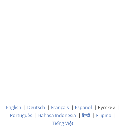
English
|
Deutsch
|
Français
|
Español
| Русский |
Português
|
Bahasa Indonesia
|
हिन्दी
|
Filipino
|
Tiếng Việt