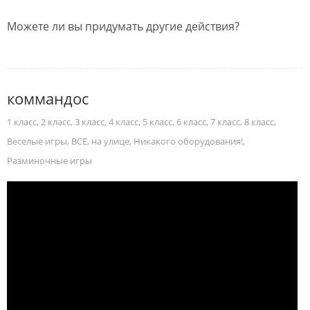
Можете ли вы придумать другие действия?
коммандос
1 класс
,
2 класс
,
3 класс
,
4 класс
,
5 класс
,
6 класс
,
7 класс
,
8 класс
,
Веселые игры
,
ВСЕ
,
на улице
,
Никакого оборудования!
,
Разминочные игры