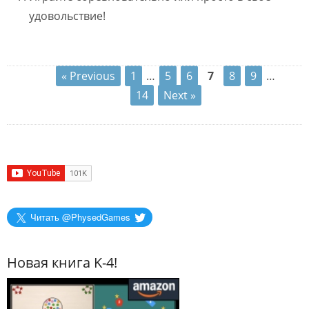
удовольствие!
« Previous
1
…
5
6
7
8
9
…
14
Next »
Читать @PhysedGames
Новая книга K-4!