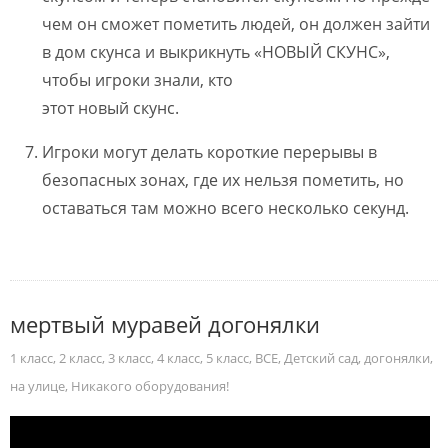
чем он сможет пометить людей, он должен зайти
в дом скунса и выкрикнуть «НОВЫЙ СКУНС»,
чтобы игроки знали, кто
этот новый скунс.
Игроки могут делать короткие перерывы в
безопасных зонах, где их нельзя пометить, но
оставаться там можно всего несколько секунд.
мертвый муравей догонялки
1 класс
,
2 класс
,
3 класс
,
4 класс
,
5 класс
,
ВСЕ
,
Детский сад
,
догонялки
,
на улице
,
Никакого оборудования!