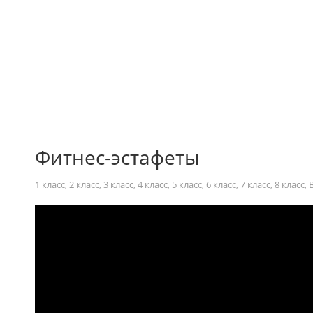
Фитнес-эстафеты
1 класс
,
2 класс
,
3 класс
,
4 класс
,
5 класс
,
6 класс
,
7 класс
,
8 класс
,