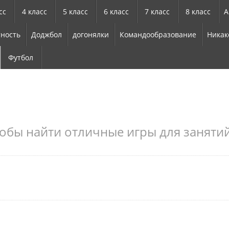
сс
4 класс
5 класс
6 класс
7 класс
8 класс
А
ность
Доджбол
догонялки
Командообразование
Никак
Футбол
обы найти отличные игры для занятий