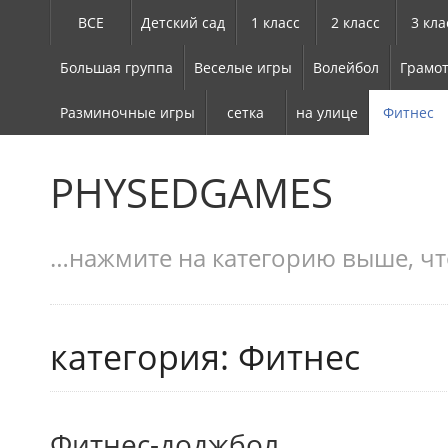
ВСЕ
Детский сад
1 класс
2 класс
3 кла
Большая группа
Веселые игры
Волейбол
Грамот
Разминочные игры
сетка
на улице
Фитнес
PHYSEDGAMES
…нажмите на категорию выше, чт
категория: Фитнес
Фитнес-доджбол