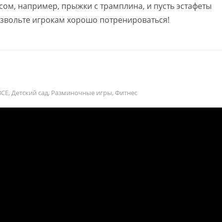
сом, например, прыжки с трамплина, и пусть эстафеты
озвольте игрокам хорошо потренироваться!
ВСЕ
,
Детский сад
,
Разминочные игры
,
Фитнес