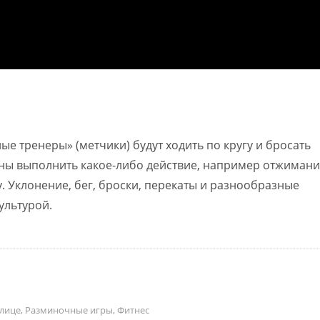
е тренеры» (метчики) будут ходить по кругу и бросать
жны выполнить какое-либо действие, например отжимани
. Уклонение, бег, броски, перекаты и разнообразные
ультурой.
улице
,
Разминочные игры
,
Фитнес