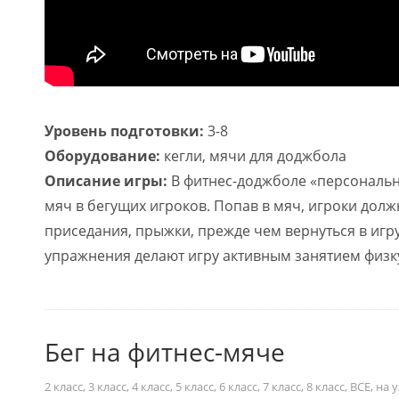
Уровень подготовки:
3-8
Оборудование:
кегли, мячи для доджбола
Описание игры:
В фитнес-доджболе «персональны
мяч в бегущих игроков. Попав в мяч, игроки дол
приседания, прыжки, прежде чем вернуться в игру
упражнения делают игру активным занятием физк
Бег на фитнес-мяче
2 класс
,
3 класс
,
4 класс
,
5 класс
,
6 класс
,
7 класс
,
8 класс
,
ВСЕ
,
на 