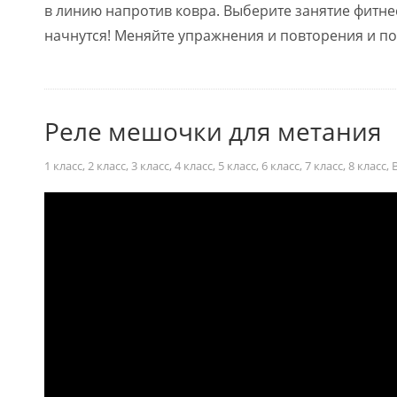
в линию напротив ковра. Выберите занятие фитне
начнутся! Меняйте упражнения и повторения и п
Реле мешочки для метания
1 класс
,
2 класс
,
3 класс
,
4 класс
,
5 класс
,
6 класс
,
7 класс
,
8 класс
,