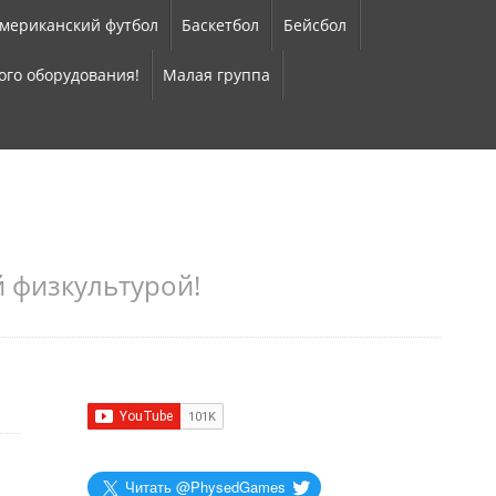
мериканский футбол
Баскетбол
Бейсбол
ого оборудования!
Малая группа
 физкультурой!
Читать @PhysedGames