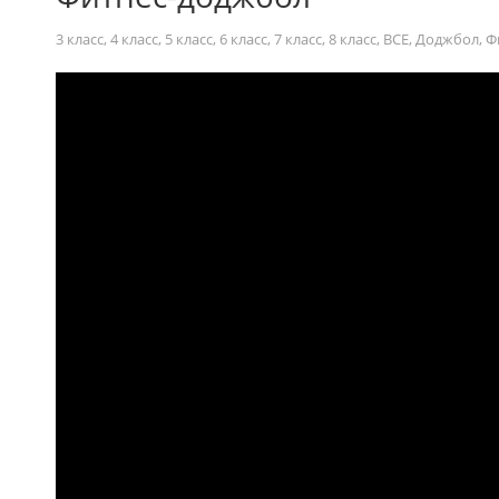
3 класс
,
4 класс
,
5 класс
,
6 класс
,
7 класс
,
8 класс
,
ВСЕ
,
Доджбол
,
Ф