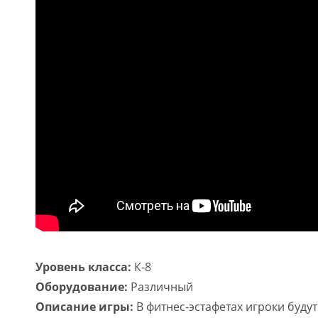
Уровень класса:
К-8
Оборудование:
Различный
Описание игры:
В фитнес-эстафетах игроки будут