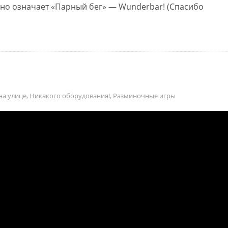
но означает «Парный бег» — Wunderbar! (Спасибо
на улице
,
Никакого оборудования!
,
Разминочные игры