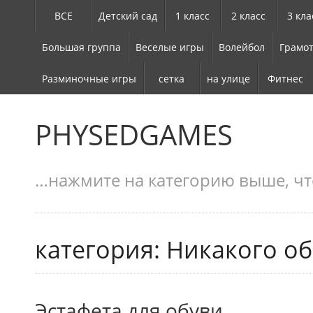
ВСЕ
Детский сад
1 класс
2 класс
3 кла
Большая группа
Веселые игры
Волейбол
Грамот
Разминочные игры
сетка
на улице
Фитнес
PHYSEDGAMES
…нажмите на категорию выше, чт
категория: Никакого о
Эстафета для обуви