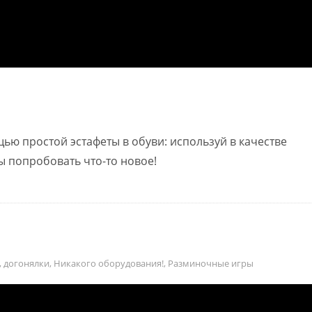
ью простой эстафеты в обуви: используй в качестве
ы попробовать что-то новое!
,
догонялки
,
Никакого оборудования!
,
Разминочные игры