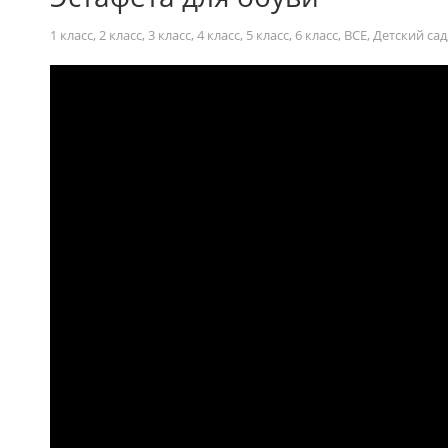
1 класс
,
2 класс
,
3 класс
,
4 класс
,
5 класс
,
6 класс
,
ВСЕ
,
Детский сад