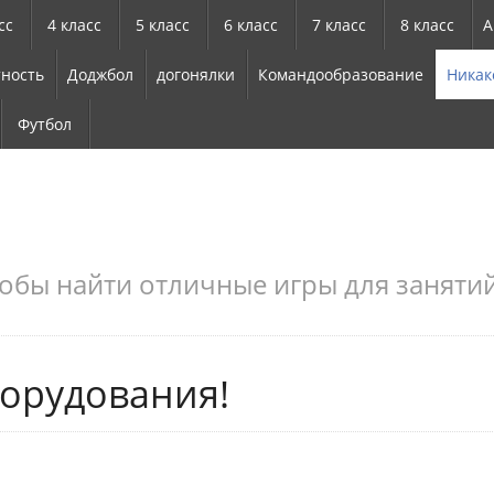
сс
4 класс
5 класс
6 класс
7 класс
8 класс
А
ность
Доджбол
догонялки
Командообразование
Никак
Футбол
обы найти отличные игры для занятий
борудования!