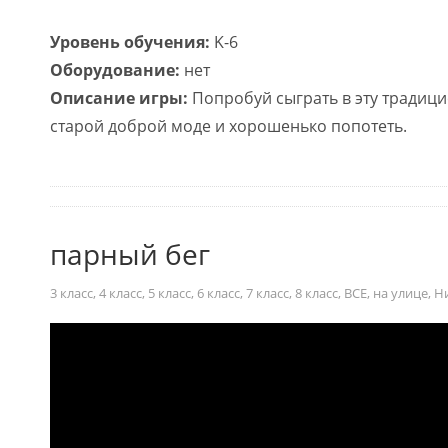
Уровень обучения:
K-6
Оборудование:
нет
Описание игры:
Попробуй сыграть в эту традици
старой доброй моде и хорошенько попотеть.
парный бег
3 класс
,
4 класс
,
5 класс
,
6 класс
,
7 класс
,
8 класс
,
ВСЕ
,
на улице
,
Н