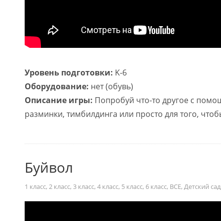
Уровень подготовки:
K-6
Оборудование:
нет (обувь)
Описание игры:
Попробуй что-то другое с помощ
разминки, тимбилдинга или просто для того, чтоб
Буйвол
1 класс
,
2 класс
,
3 класс
,
4 класс
,
5 класс
,
6 класс
,
ВСЕ
,
Детский сад