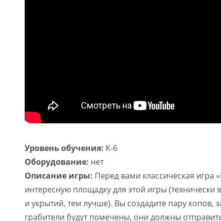
Уровень обучения:
K-6
Оборудование:
нет
Описание игры:
Перед вами классическая игра «
интересную площадку для этой игры (технически в
и укрытий, тем лучше). Вы создадите пару копов, 
грабители будут помечены, они должны отправиться