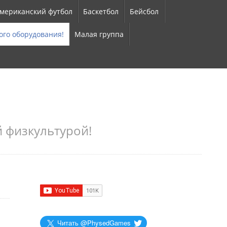
мериканский футбол
Баскетбол
Бейсбол
ого оборудования!
Малая группа
 физкультурой!
Читать @PhysedGames