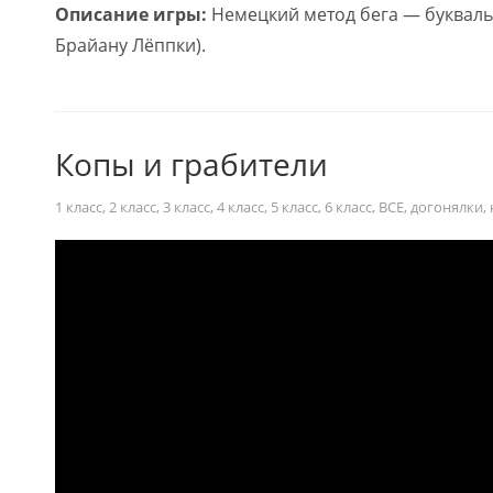
Описание игры:
Немецкий метод бега — букваль
Брайану Лёппки).
Копы и грабители
1 класс
,
2 класс
,
3 класс
,
4 класс
,
5 класс
,
6 класс
,
ВСЕ
,
догонялки
,