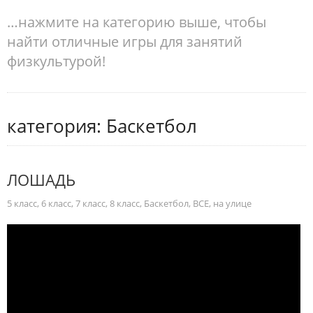
…нажмите на категорию выше, чтобы
найти отличные игры для занятий
физкультурой!
категория: Баскетбол
ЛОШАДЬ
5 класс
,
6 класс
,
7 класс
,
8 класс
,
Баскетбол
,
ВСЕ
,
на улице