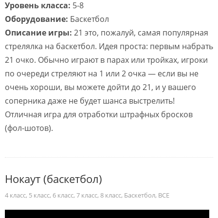
Уровень класса:
5-8
Оборудование:
Баскетбол
Описание игры:
21 это, пожалуй, самая популярная
стрелялка на баскетбол. Идея проста: первым набрать
21 очко. Обычно играют в парах или тройках, игроки
по очереди стреляют на 1 или 2 очка — если вы не
очень хороши, вы можете дойти до 21, и у вашего
соперника даже не будет шанса выстрелить!
Отличная игра для отработки штрафных бросков
(фол-шотов).
Нокаут (баскетбол)
4 класс
,
5 класс
,
6 класс
,
7 класс
,
8 класс
,
Баскетбол
,
ВСЕ