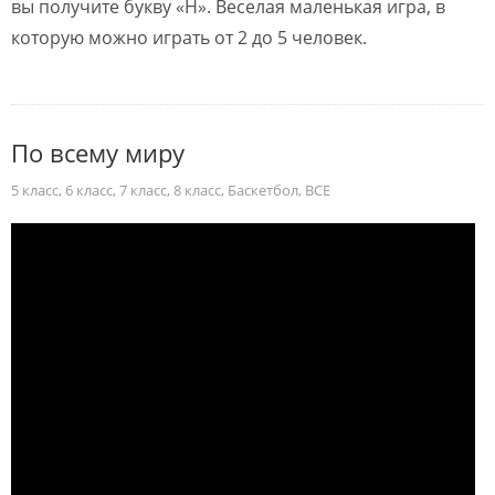
вы получите букву «H». Веселая маленькая игра, в
которую можно играть от 2 до 5 человек.
По всему миру
5 класс
,
6 класс
,
7 класс
,
8 класс
,
Баскетбол
,
ВСЕ