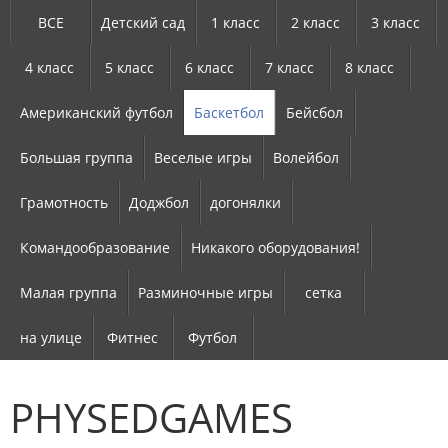
ВСЕ
Детский сад
1 класс
2 класс
3 класс
4 класс
5 класс
6 класс
7 класс
8 класс
Американский футбол
Баскетбол
Бейсбол
Большая группа
Веселые игры
Волейбол
Грамотность
Доджбол
догонялки
Командообразование
Никакого оборудования!
Малая группа
Разминочные игры
сетка
на улице
Фитнес
Футбол
PHYSEDGAMES