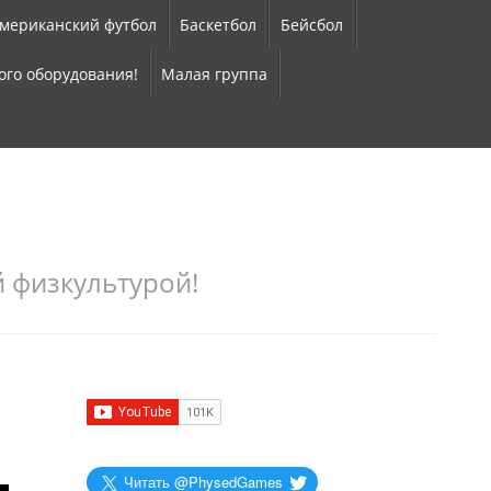
мериканский футбол
Баскетбол
Бейсбол
ого оборудования!
Малая группа
 физкультурой!
Читать @PhysedGames