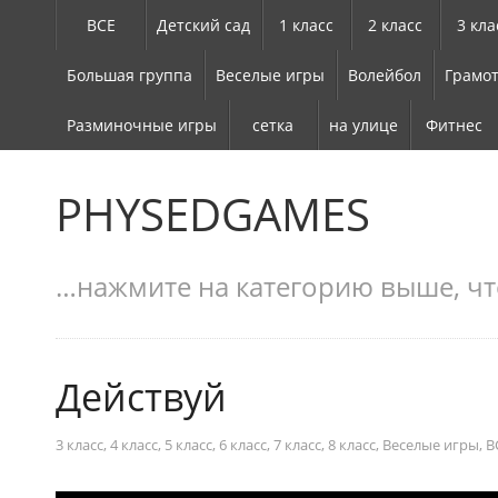
ВСЕ
Детский сад
1 класс
2 класс
3 кла
Большая группа
Веселые игры
Волейбол
Грамот
Разминочные игры
сетка
на улице
Фитнес
PHYSEDGAMES
…нажмите на категорию выше, чт
Действуй
3 класс
,
4 класс
,
5 класс
,
6 класс
,
7 класс
,
8 класс
,
Веселые игры
,
В