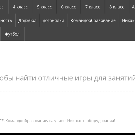
сс
4 класс
5 класс
6 класс
7 класс
8 класс
А
ность
Доджбол
догонялки
Командообразование
Никак
Футбол
обы найти отличные игры для занятий
СЕ
,
Командообразование
,
на улице
,
Никакого оборудования!