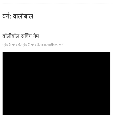
वर्ग: वालीबाल
वॉलीबॉल सर्विंग गेम
ग्रेड 5
,
ग्रेड 6
,
ग्रेड 7
,
ग्रेड 8
,
जाल
,
वालीबाल
,
सभी