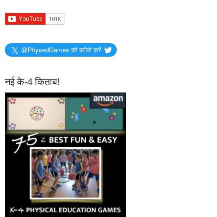
@PhysedGames को फ़ॉलो करें
नई के-4 किताब!