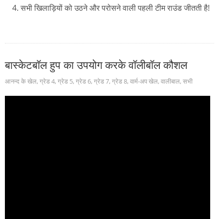
सभी खिलाड़ियों को उठने और परोसने वाली पहली टीम राउंड जीतती है!
बास्केटबॉल हुप का उपयोग करके वॉलीबॉल कौशल
आनन्द के खेल
,
ग्रेड 4
,
ग्रेड 5
,
ग्रेड 6
,
ग्रेड 7
,
ग्रेड 8
,
वार्म-अप खेल
,
वालीबाल
,
सभी