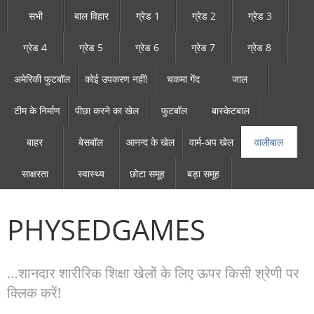
सभी
बाल विहार
ग्रेड 1
ग्रेड 2
ग्रेड 3
ग्रेड 4
ग्रेड 5
ग्रेड 6
ग्रेड 7
ग्रेड 8
अमेरिकी फुटबॉल
कोई उपकरण नहीं!
चकमा गेंद
जाल
टीम के निर्माण
पीछा करने का खेल
फुटबॉल
बास्केटबाल
बाहर
बेसबॉल
आनन्द के खेल
वार्म-अप खेल
वालीबाल
साक्षरता
स्वास्थ्य
छोटा समूह
बड़ा समूह
PHYSEDGAMES
…शानदार शारीरिक शिक्षा खेलों के लिए ऊपर किसी श्रेणी पर
क्लिक करें!