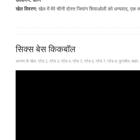
उपकरण: कोन
खेल विवरण:
खेल में मेरे चीनी दोस्त जियांग शियाओली को धन्यवाद, ए
सिक्स बेस किकबॉल
आनन्द के खेल
,
ग्रेड 2
,
ग्रेड 3
,
ग्रेड 4
,
ग्रेड 5
,
ग्रेड 6
,
ग्रेड 7
,
ग्रेड 8
,
फुटबॉल
,
बाहर
,