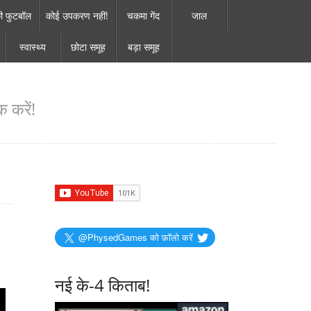
ी फुटबॉल
कोई उपकरण नहीं!
चकमा गेंद
जाल
स्वास्थ्य
छोटा समूह
बड़ा समूह
 करें!
@PhysedGames को फ़ॉलो करें
नई के-4 किताब!