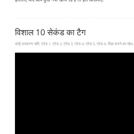
विशाल 10 सेकंड का टैग
कोई उपकरण नहीं!
,
ग्रेड 1
,
ग्रेड 2
,
ग्रेड 3
,
ग्रेड 4
,
ग्रेड 5
,
ग्रेड 6
,
पीछा करने का खेल