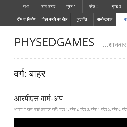
सभी
बाल विहार
ग्रेड 1
ग्रेड 2
ग्रेड 3
टीम के निर्माण
पीछा करने का खेल
फुटबॉल
बास्केटबाल
ब
PHYSEDGAMES
…शानदार श
वर्ग: बाहर
आरपीएस वार्म-अप
आनन्द के खेल
,
कोई उपकरण नहीं!
,
ग्रेड 1
,
ग्रेड 2
,
ग्रेड 3
,
ग्रेड 4
,
ग्रेड 5
,
ग्रेड 6
,
ग्र