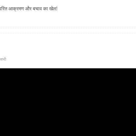
क त्वरित आक्रमण और बचाव का खेल!
सभी