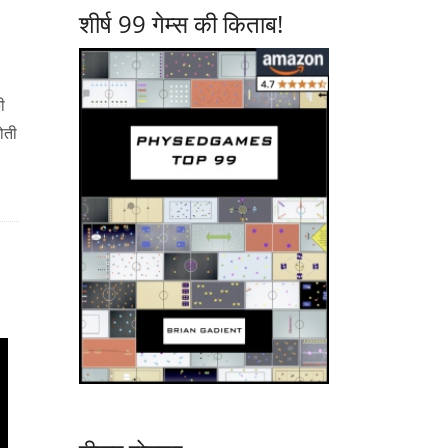
शीर्ष 99 गेम्स की किताब!
ी
ोती