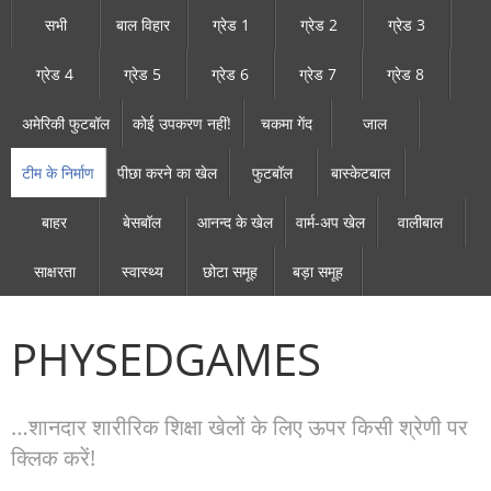
सभी
बाल विहार
ग्रेड 1
ग्रेड 2
ग्रेड 3
ग्रेड 4
ग्रेड 5
ग्रेड 6
ग्रेड 7
ग्रेड 8
अमेरिकी फुटबॉल
कोई उपकरण नहीं!
चकमा गेंद
जाल
टीम के निर्माण
पीछा करने का खेल
फुटबॉल
बास्केटबाल
बाहर
बेसबॉल
आनन्द के खेल
वार्म-अप खेल
वालीबाल
साक्षरता
स्वास्थ्य
छोटा समूह
बड़ा समूह
PHYSEDGAMES
…शानदार शारीरिक शिक्षा खेलों के लिए ऊपर किसी श्रेणी पर
क्लिक करें!