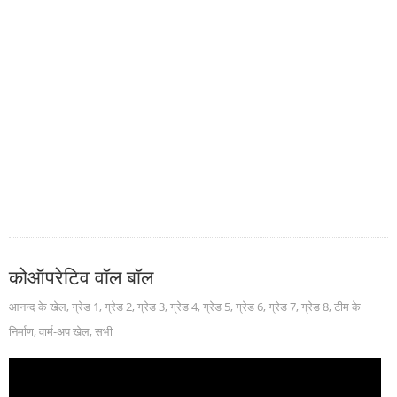
कोऑपरेटिव वॉल बॉल
आनन्द के खेल
,
ग्रेड 1
,
ग्रेड 2
,
ग्रेड 3
,
ग्रेड 4
,
ग्रेड 5
,
ग्रेड 6
,
ग्रेड 7
,
ग्रेड 8
,
टीम के
निर्माण
,
वार्म-अप खेल
,
सभी