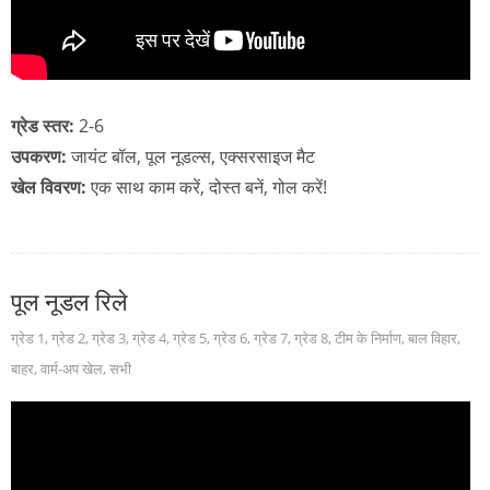
ग्रेड स्तर:
2-6
उपकरण:
जायंट बॉल, पूल नूडल्स, एक्सरसाइज मैट
खेल विवरण:
एक साथ काम करें, दोस्त बनें, गोल करें!
पूल नूडल रिले
ग्रेड 1
,
ग्रेड 2
,
ग्रेड 3
,
ग्रेड 4
,
ग्रेड 5
,
ग्रेड 6
,
ग्रेड 7
,
ग्रेड 8
,
टीम के निर्माण
,
बाल विहार
,
बाहर
,
वार्म-अप खेल
,
सभी