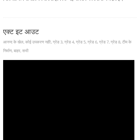
एक्ट इट आउट
आनन्द के खेल
,
कोई उपकरण नहीं!
,
ग्रेड 3
,
ग्रेड 4
,
ग्रेड 5
,
ग्रेड 6
,
ग्रेड 7
,
ग्रेड 8
,
टीम के
निर्माण
,
बाहर
,
सभी