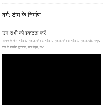
वर्ग: टीम के निर्माण
उन सभी को इकट्ठा करें
आनन्द के खेल
,
ग्रेड 1
,
ग्रेड 2
,
ग्रेड 3
,
ग्रेड 4
,
ग्रेड 5
,
ग्रेड 6
,
ग्रेड 7
,
ग्रेड 8
,
छोटा समूह
,
टीम के निर्माण
,
फुटबॉल
,
बाल विहार
,
सभी