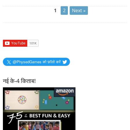
1
2
Next »
@PhysedGames को फ़ॉलो करें
नई के-4 किताब!