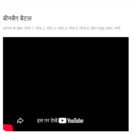
बीनबैग बैटल
आनन्द के खेल
,
ग्रेड 1
,
ग्रेड 2
,
ग्रेड 3
,
ग्रेड 4
,
ग्रेड 5
,
ग्रेड 6
,
छोटा समूह
,
बाहर
,
सभी