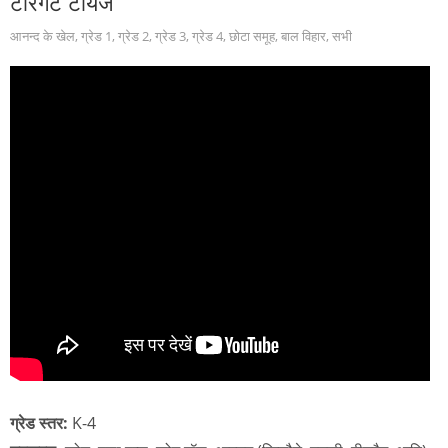
टारगेट टॉयज
आनन्द के खेल
,
ग्रेड 1
,
ग्रेड 2
,
ग्रेड 3
,
ग्रेड 4
,
छोटा समूह
,
बाल विहार
,
सभी
ग्रेड स्तर:
K-4