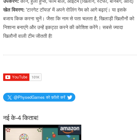
उपकरण:
कोन, हुला हुप्स, फोम बॉल, आइटम (खिलौने, स्टफी, बीनबैग, आदि)
खेल विवरण:
‘टारगेट टॉयज़’ में अपने रोलिंग गेम को आगे बढ़ाएं। या इसके
बजाय किक करना चुनें। जैसा कि नाम से पता चलता है, खिलाड़ी खिलौनों को
निशाना बनाएंगे और उन्हें इकट्ठा करने की कोशिश करेंगे। सबसे ज्यादा
खिलौनों वाली टीम जीतती है!
@PhysedGames को फ़ॉलो करें
नई के-4 किताब!