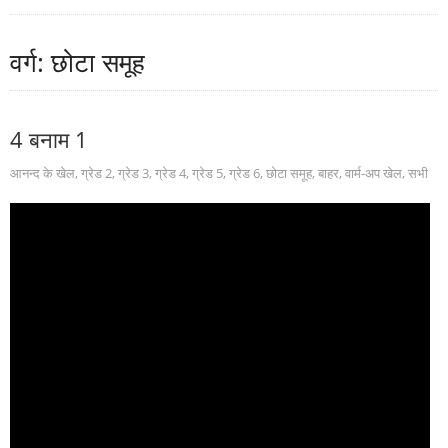
वर्ग: छोटा समूह
4 बनाम 1
आनन्द के खेल
,
ग्रेड 2
,
ग्रेड 3
,
ग्रेड 4
,
ग्रेड 5
,
ग्रेड 6
,
छोटा समूह
,
बाहर
,
वार्म-अप खेल
,
सभी