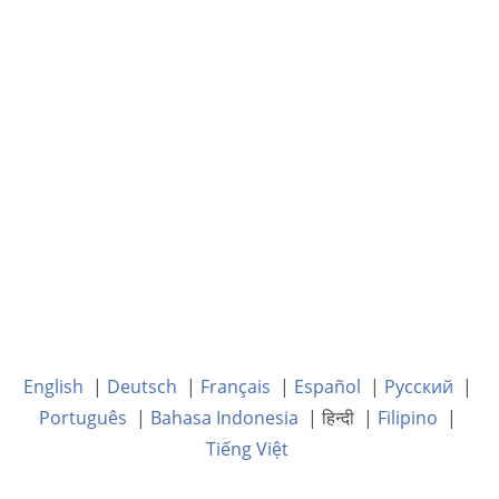
English
|
Deutsch
|
Français
|
Español
|
Русский
|
Português
|
Bahasa Indonesia
| हिन्दी |
Filipino
|
Tiếng Việt