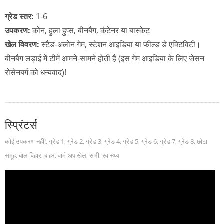
ग्रेड स्तर:
1-6
उपकरण:
कोन, हुला हुप्स, बीनबैग, कंटेनर या बास्केट
खेल विवरण:
स्टैंड-अलोन गेम, स्टेशन आइडिया या फील्ड डे एक्टिविटी।
बीनबैग लड़ाई में टीमें आमने-सामने होती हैं (इस गेम आइडिया के लिए जेसन
रोसेनबर्ग को धन्यवाद)!
स्प्रिंटर्स
कोई उपकरण नहीं!
,
ग्रेड 1
,
ग्रेड 2
,
ग्रेड 3
,
ग्रेड 4
,
ग्रेड 5
,
ग्रेड 6
,
ग्रेड 7
,
ग्रेड 8
,
छोटा
समूह
,
बाल विहार
,
बाहर
,
वार्म-अप खेल
,
सभी
,
स्वास्थ्य