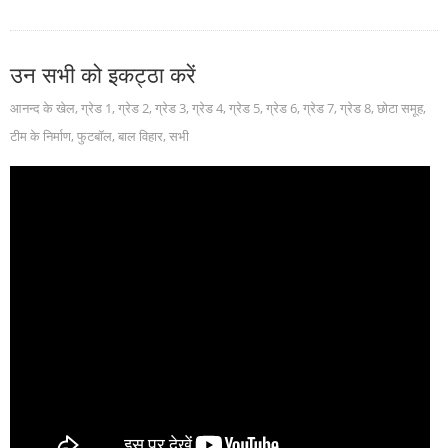
उन सभी को इकट्ठा करें
आनन्द के खेल
,
ग्रेड 1
,
ग्रेड 2
,
ग्रेड 3
,
ग्रेड 4
,
ग्रेड 5
,
ग्रेड 6
,
ग्रेड 7
,
ग्रेड 8
,
छोटा समूह
,
टीम के निर्माण
,
फुटबॉल
,
बाल विहार
,
सभी