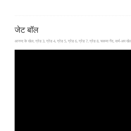
जेट बॉल
आनन्द के खेल
,
ग्रेड 3
,
ग्रेड 4
,
ग्रेड 5
,
ग्रेड 6
,
ग्रेड 7
,
ग्रेड 8
,
चकमा गेंद
,
वार्म-अप खे