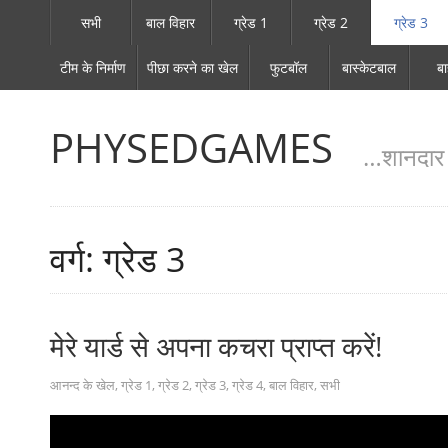
सभी
बाल विहार
ग्रेड 1
ग्रेड 2
ग्रेड 3
टीम के निर्माण
पीछा करने का खेल
फुटबॉल
बास्केटबाल
ब
PHYSEDGAMES
…शानदार श
वर्ग: ग्रेड 3
मेरे यार्ड से अपना कचरा प्राप्त करें!
आनन्द के खेल
,
ग्रेड 1
,
ग्रेड 2
,
ग्रेड 3
,
ग्रेड 4
,
बाल विहार
,
सभी