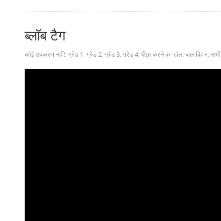
ब्लॉब टैग
कोई उपकरण नहीं!
,
ग्रेड 1
,
ग्रेड 2
,
ग्रेड 3
,
ग्रेड 4
,
पीछा करने का खेल
,
बाल विहार
,
सभी