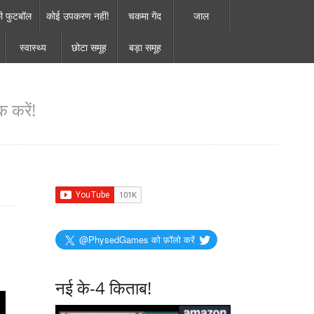
ी फुटबॉल
कोई उपकरण नहीं!
चकमा गेंद
जाल
स्वास्थ्य
छोटा समूह
बड़ा समूह
 करें!
@PhysedGames को फ़ॉलो करें
नई के-4 किताब!