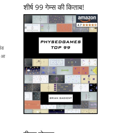
शीर्ष 99 गेम्स की किताब!
उंड
ए आ