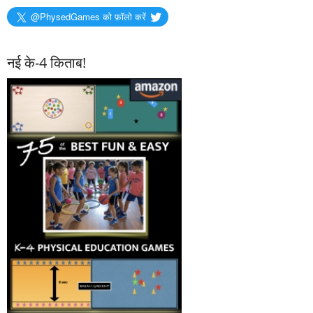
@PhysedGames को फ़ॉलो करें
नई के-4 किताब!