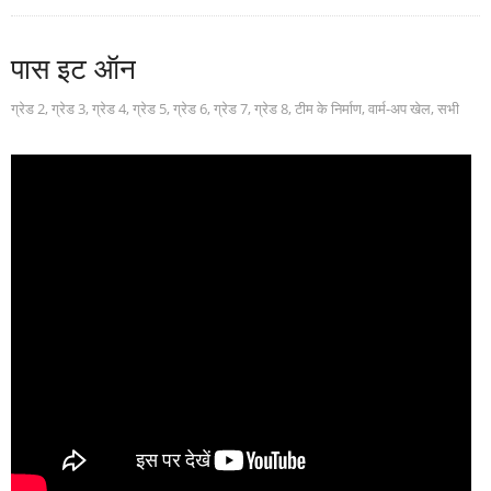
पास इट ऑन
ग्रेड 2
,
ग्रेड 3
,
ग्रेड 4
,
ग्रेड 5
,
ग्रेड 6
,
ग्रेड 7
,
ग्रेड 8
,
टीम के निर्माण
,
वार्म-अप खेल
,
सभी