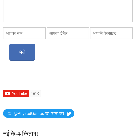
@PhysedGames को फ़ॉलो करें
नई के-4 किताब!