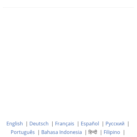
English
|
Deutsch
|
Français
|
Español
|
Русский
|
Português
|
Bahasa Indonesia
| हिन्दी |
Filipino
|