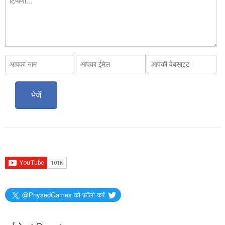
@PhysedGames को फ़ॉलो करें