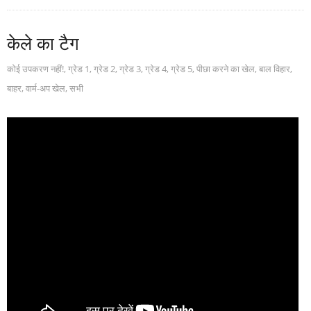
केले का टैग
कोई उपकरण नहीं!
,
ग्रेड 1
,
ग्रेड 2
,
ग्रेड 3
,
ग्रेड 4
,
ग्रेड 5
,
पीछा करने का खेल
,
बाल विहार
,
बाहर
,
वार्म-अप खेल
,
सभी